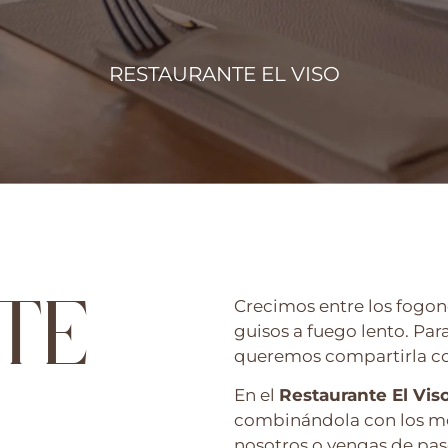
RESTAURANTE EL VISO
TE
Crecimos entre los fogon
guisos a fuego lento. Para
queremos compartirla co
En el
Restaurante El Vis
combinándola con los mej
nosotros o vengas de paso