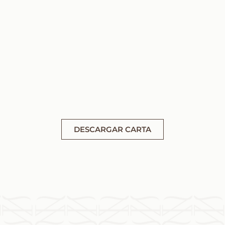
Pescados
frescos
Del mar a la montaña. Seleccionamos el
mejor pescado para ofrecerte
alternativas ligeras y llenas de sabor.
DESCARGAR CARTA