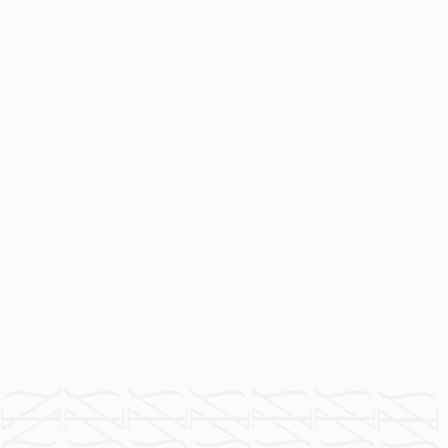
De la huerta
Verduras de nuestra tierra que
acompañan y realzan cada plato con el
sabor auténtico del sur.