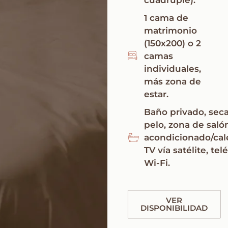
1 cama de
matrimonio
(150x200) o 2
camas
individuales,
más zona de
estar.
Baño privado, sec
pelo, zona de salón
acondicionado/cal
TV vía satélite, tel
Wi-Fi.
VER
DISPONIBILIDAD