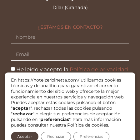
Dílar (Granada)
¿ESTAMOS EN CONTACTO?
He leído y acepto la
Política de privacidad
En https://hotelzerbinetta.com/ utilizamos cookies
ENVIAR
técnicas y de analítica para garantizar el correcto
funcionamiento del sitio web y ofrecerte la mejor
Información sobre protección de datos
experiencia en nuestros servicios y navegación web.
Puedes aceptar estas cookies pulsando el botón
"
aceptar
", rechazar todas las cookies pulsando
"
rechazar
" o elegir tus preferencias de aceptación
pulsando en "
preferencias
". Para más información
puedes consultar nuestra Política de cookies.
Aceptar
Rechazar
Preferencias